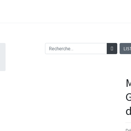
LIS
M
G
d
Dé