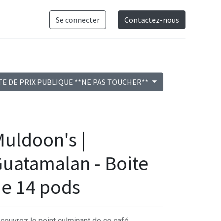
Se connecter
Contactez-nous
TE DE PRIX PUBLIQUE **NE PAS TOUCHER**
uldoon's |
uatamalan - Boite
e 14 pods
couvrez le point culminant de ce café