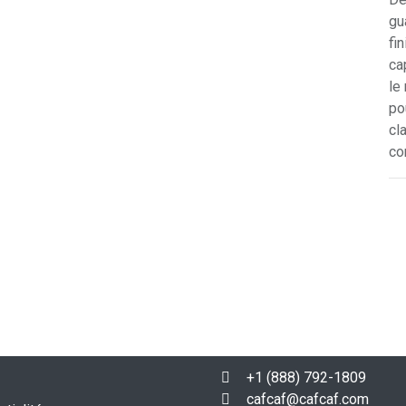
gu
fi
ca
le
po
cl
co
+1 (888) 792-1809
cafcaf@cafcaf.com