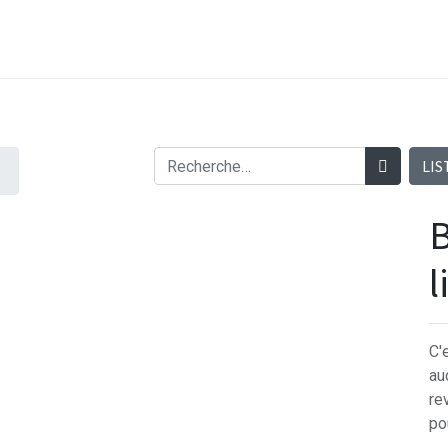
LIS
B
l
C'
au
re
po