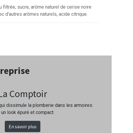
u filtrée, sucre, arôme naturel de cerise noire
ec d'autres arômes naturels, acide citrique.
treprise
La Comptoir
qui dissimule la plomberie dans les armoires
 un look épuré et compact.
En savoir plus