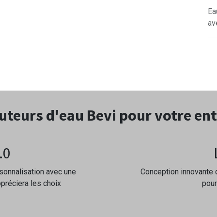
Ea
av
uteurs d'eau Bevi pour votre en
.0
rsonnalisation avec une
Conception innovante 
ppréciera les choix
pour